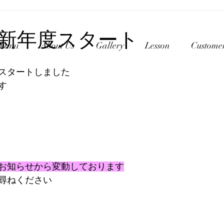
新年度スタート
akami
About Us
Gallery
Lesson
Custome
スタートしました
す
お知らせから変動しております
尋ねください