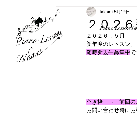
takami
5月19日
２０２６
Piano Lesson T
２０２６，５月
新年度のレッスン、
随時新規生募集中
で
空き枠　→　前回の
お問い合わせ時にお